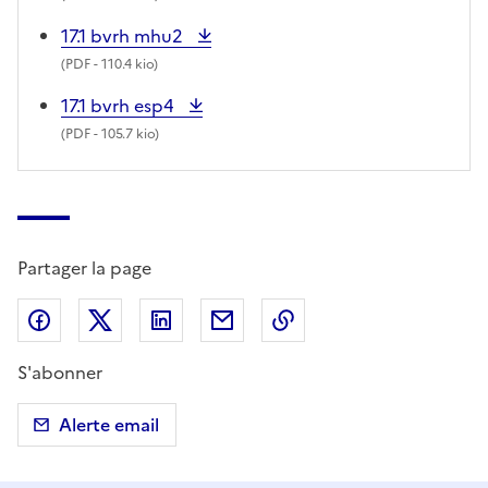
17.1 bvrh mhu2
(
PDF
- 110.4 kio)
17.1 bvrh esp4
(
PDF
- 105.7 kio)
Partager la page
Partager sur Facebook
Partager sur X (anciennement Twitter)
Partager sur LinkedIn
Partager par email
Copier dans le presse
S'abonner
Alerte email