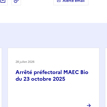
ebook
ur X (anciennement Twitter)
tager sur LinkedIn
Partager par email
Copier dans le presse-papier
Alerte email
28 juillet 2026
Arrêté préfectoral MAEC Bio
du 23 octobre 2025