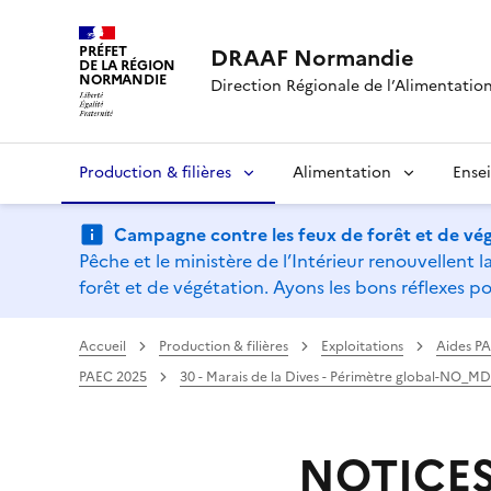
PRÉFET
DRAAF Normandie
DE LA RÉGION
NORMANDIE
Direction Régionale de l’Alimentation,
Production & filières
Alimentation
Ense
Campagne contre les feux de forêt et de vég
Pêche et le ministère de l’Intérieur renouvellen
forêt et de végétation. Ayons les bons réflexes po
Accueil
Production & filières
Exploitations
Aides P
PAEC 2025
30 - Marais de la Dives - Périmètre global-NO_M
NOTICE