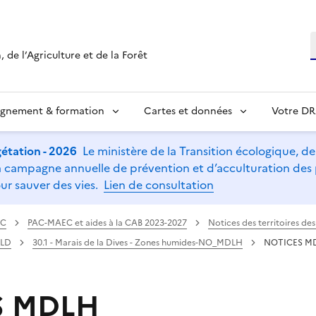
R
 de l’Agriculture et de la Forêt
ignement & formation
Cartes et données
Votre D
étation - 2026
Le ministère de la Transition écologique, de l
t la campagne annuelle de prévention et d’acculturation de
ur sauver des vies.
Lien de consultation
AC
PAC-MAEC et aides à la CAB 2023-2027
Notices des territoires d
DLD
30.1 - Marais de la Dives - Zones humides-NO_MDLH
NOTICES M
S MDLH