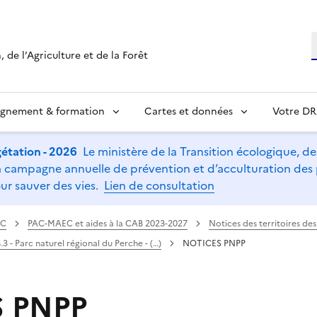
R
 de l’Agriculture et de la Forêt
ignement & formation
Cartes et données
Votre D
étation - 2026
Le ministère de la Transition écologique, de l
t la campagne annuelle de prévention et d’acculturation de
ur sauver des vies.
Lien de consultation
AC
PAC-MAEC et aides à la CAB 2023-2027
Notices des territoires d
.3 - Parc naturel régional du Perche - (…)
NOTICES PNPP
 PNPP