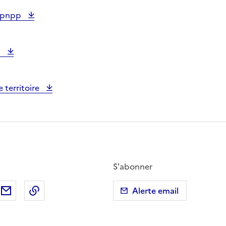
2 pnpp
2
 territoire
S'abonner
ebook
ur X (anciennement Twitter)
tager sur LinkedIn
Partager par email
Copier dans le presse-papier
Alerte email