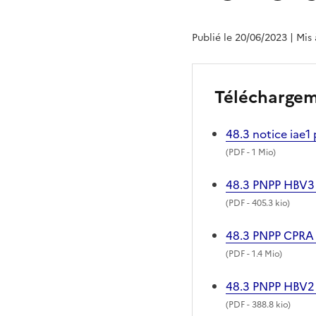
Publié le 20/06/2023
| Mis
Télécharge
48.3 notice iae
(
PDF
- 1 Mio)
48.3 PNPP HBV
(
PDF
- 405.3 kio)
48.3 PNPP CPR
(
PDF
- 1.4 Mio)
48.3 PNPP HBV
(
PDF
- 388.8 kio)