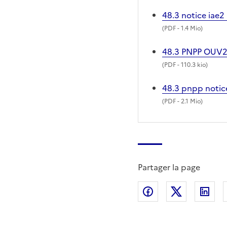
48.3 notice iae
(
PDF
- 1.4 Mio)
48.3 PNPP OUV
(
PDF
- 110.3 kio)
48.3 pnpp notice
(
PDF
- 2.1 Mio)
Partager la page
Partager sur Fac
Partager s
Par