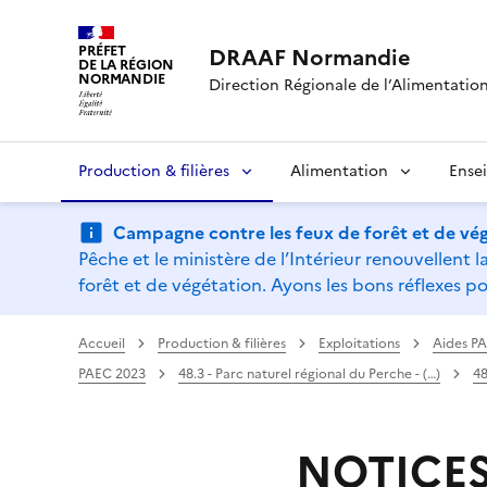
PRÉFET
DRAAF Normandie
DE LA RÉGION
NORMANDIE
Direction Régionale de l’Alimentation,
Production & filières
Alimentation
Ense
Campagne contre les feux de forêt et de vég
Pêche et le ministère de l’Intérieur renouvellen
forêt et de végétation. Ayons les bons réflexes po
Accueil
Production & filières
Exploitations
Aides P
PAEC 2023
48.3 - Parc naturel régional du Perche - (…)
48
NOTICES