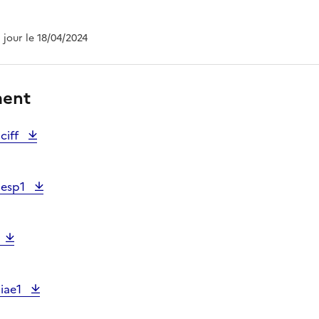
à jour le 18/04/2024
ment
ciff
 esp1
 iae1