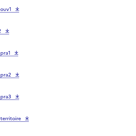
e ouv1
2
 pra1
e pra2
e pra3
territoire