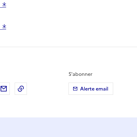
S'abonner
ebook
ur X (anciennement Twitter)
tager sur LinkedIn
Partager par email
Copier dans le presse-papier
Alerte email