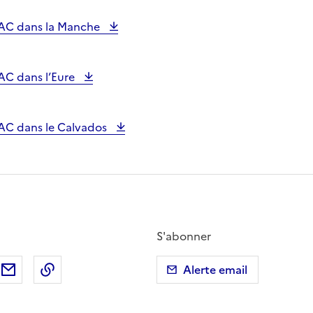
 PAC dans la Manche
PAC dans l’Eure
PAC dans le Calvados
S'abonner
ebook
ur X (anciennement Twitter)
tager sur LinkedIn
Partager par email
Copier dans le presse-papier
Alerte email