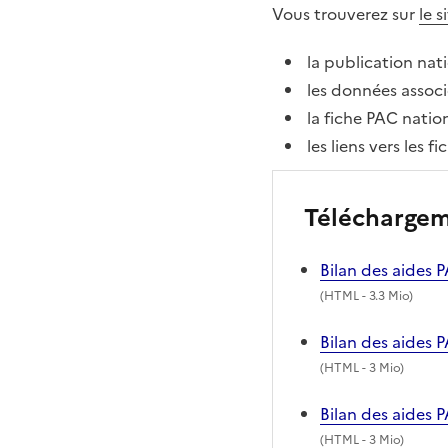
Vous trouverez sur
le s
la publication nat
les données associ
la fiche PAC natio
les liens vers les 
Télécharge
Bilan des aides
(
HTML
- 3.3 Mio)
Bilan des aides 
(
HTML
- 3 Mio)
Bilan des aides 
(
HTML
- 3 Mio)