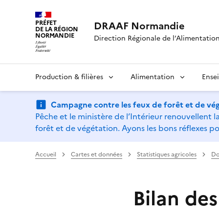
PRÉFET
DRAAF Normandie
DE LA RÉGION
NORMANDIE
Direction Régionale de l’Alimentation,
Production & filières
Alimentation
Ense
Campagne contre les feux de forêt et de vég
Pêche et le ministère de l’Intérieur renouvellen
forêt et de végétation. Ayons les bons réflexes po
Accueil
Cartes et données
Statistiques agricoles
Do
Bilan de