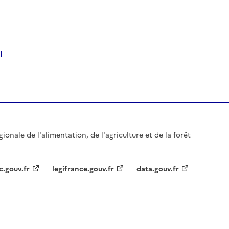
l
gionale de l'alimentation, de l'agriculture et de la forêt
c.gouv.fr
legifrance.gouv.fr
data.gouv.fr