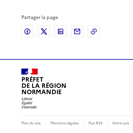
Partager la page
Partager sur Facebook
Partager sur X (anciennement Twitte
Partager sur LinkedIn
Partager par email
Copier dans le
PRÉFET
DE LA RÉGION
NORMANDIE
Plan du site
Mentions légales
Flux RSS
Votre avis