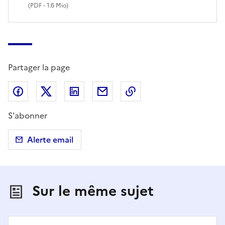
(
PDF
- 1.6 Mio)
Partager la page
Partager sur Facebook
Partager sur X (anciennement Twitter)
Partager sur LinkedIn
Partager par email
Copier dans le presse
S'abonner
Alerte email
Sur le même sujet