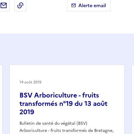
ebook
ur X (anciennement Twitter)
tager sur LinkedIn
Partager par email
Copier dans le presse-papier
Alerte email
14 août 2019
BSV Arboriculture - fruits
transformés n°19 du 13 août
2019
Bulletin de santé du végétal (BSV)
Arboriculture - fruits transformés de Bretagne,