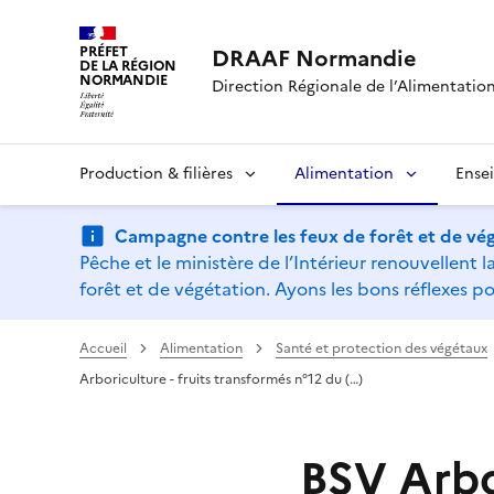
PRÉFET
DRAAF Normandie
DE LA RÉGION
NORMANDIE
Direction Régionale de l’Alimentation,
Production & filières
Alimentation
Ense
Campagne contre les feux de forêt et de vég
Pêche et le ministère de l’Intérieur renouvellen
forêt et de végétation. Ayons les bons réflexes po
Accueil
Alimentation
Santé et protection des végétaux
Arboriculture - fruits transformés n°12 du (…)
BSV Arbor