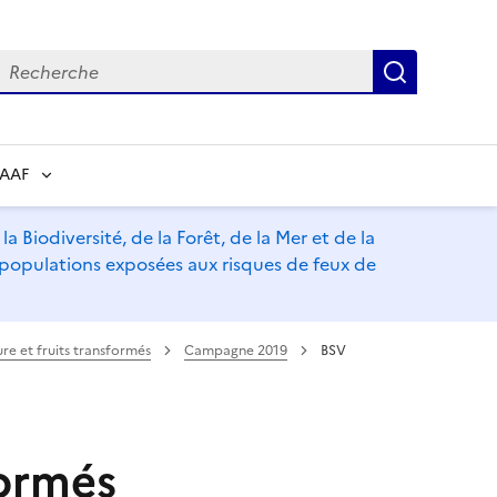
echerche
Recherch
RAAF
a Biodiversité, de la Forêt, de la Mer et de la
s populations exposées aux risques de feux de
re et fruits transformés
Campagne 2019
BSV
formés