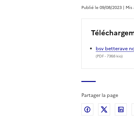
Publié le 09/08/2023
| Mis
Télécharge
bsv betterave n
(
PDF
- 736.6 kio)
Partager la page
Partager sur Fac
Partager s
Par