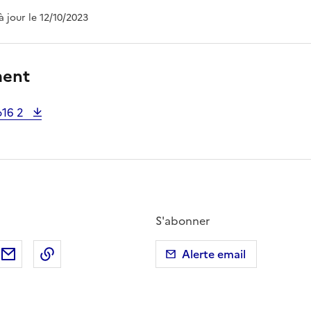
 à jour le 12/10/2023
ment
o16 2
S'abonner
ebook
ur X (anciennement Twitter)
tager sur LinkedIn
Partager par email
Copier dans le presse-papier
Alerte email