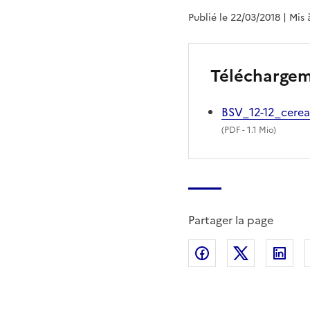
Publié le 22/03/2018
| Mis 
Télécharge
BSV_12-12_cere
(
PDF
- 1.1 Mio)
Partager la page
Partager sur Fac
Partager s
Par