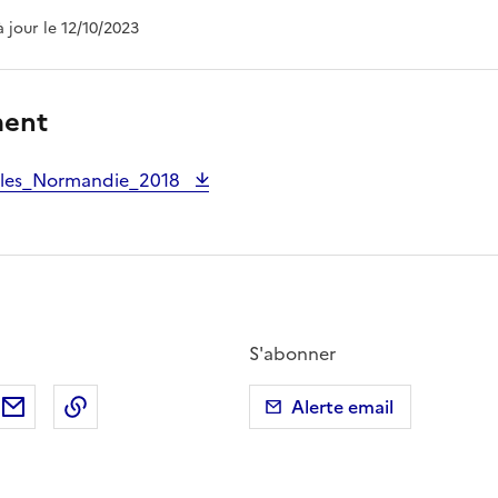
à jour le 12/10/2023
ment
ales_Normandie_2018
S'abonner
ebook
ur X (anciennement Twitter)
tager sur LinkedIn
Partager par email
Copier dans le presse-papier
Alerte email