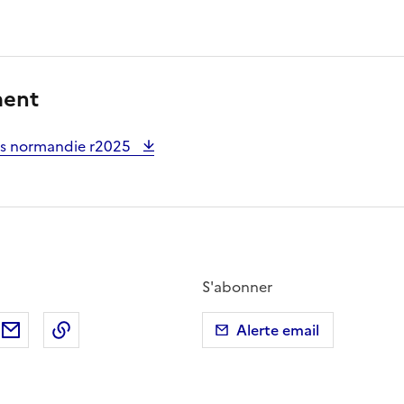
ment
les normandie r2025
S'abonner
ebook
ur X (anciennement Twitter)
tager sur LinkedIn
Partager par email
Copier dans le presse-papier
Alerte email