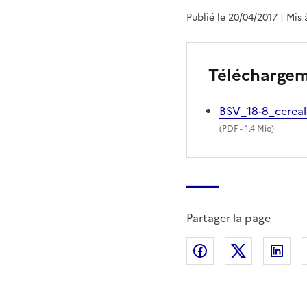
Publié le 20/04/2017
| Mis 
Télécharge
BSV_18-8_cerea
(
PDF
- 1.4 Mio)
Partager la page
Partager sur Fac
Partager s
Par