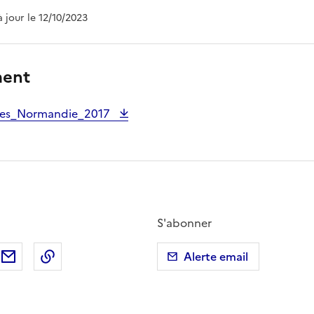
à jour le 12/10/2023
ment
les_Normandie_2017
S'abonner
ebook
ur X (anciennement Twitter)
tager sur LinkedIn
Partager par email
Copier dans le presse-papier
Alerte email