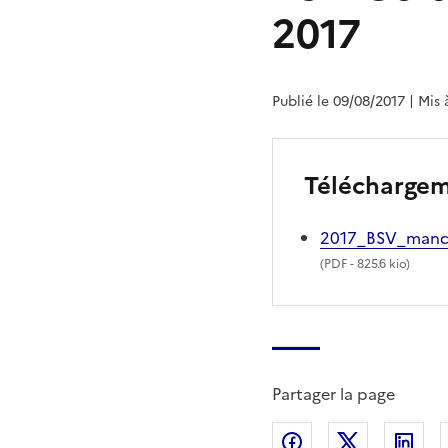
2017
Publié le 09/08/2017
| Mis 
Télécharge
2017_BSV_man
(
PDF
- 825.6 kio)
Partager la page
Partager sur Fac
Partager s
Par