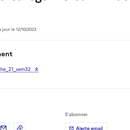
à jour le 12/10/2023
ment
che_21_sem32
S'abonner
ebook
ur X (anciennement Twitter)
tager sur LinkedIn
Partager par email
Copier dans le presse-papier
Alerte email