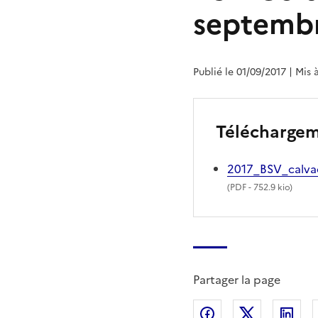
septembr
Publié le 01/09/2017
| Mis 
Télécharge
2017_BSV_calv
(
PDF
- 752.9 kio)
Partager la page
Partager sur Fac
Partager s
Par