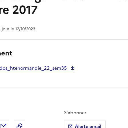
e 2017
à jour le 12/10/2023
ment
ados_htenormandie_22_sem35
S'abonner
ebook
ur X (anciennement Twitter)
tager sur LinkedIn
Partager par email
Copier dans le presse-papier
Alerte email