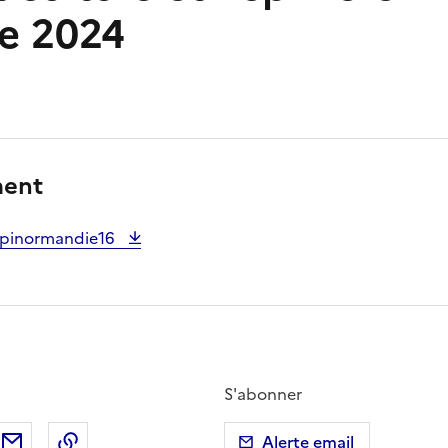
e 2024
ment
epinormandie16
S'abonner
ebook
ur X (anciennement Twitter)
tager sur LinkedIn
Partager par email
Copier dans le presse-papier
Alerte email