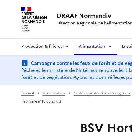
PRÉFET
DRAAF Normandie
DE LA RÉGION
NORMANDIE
Direction Régionale de l’Alimentation,
Production & filières
Alimentation
Ense
Campagne contre les feux de forêt et de vég
Pêche et le ministère de l’Intérieur renouvellen
forêt et de végétation. Ayons les bons réflexes po
Accueil
Alimentation
Santé et protection des végétaux
Pépinière n°16 du 21 (…)
BSV Horti