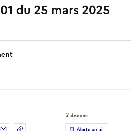
°01 du 25 mars 2025
ment
S'abonner
ebook
ur X (anciennement Twitter)
tager sur LinkedIn
Partager par email
Copier dans le presse-papier
Alerte email