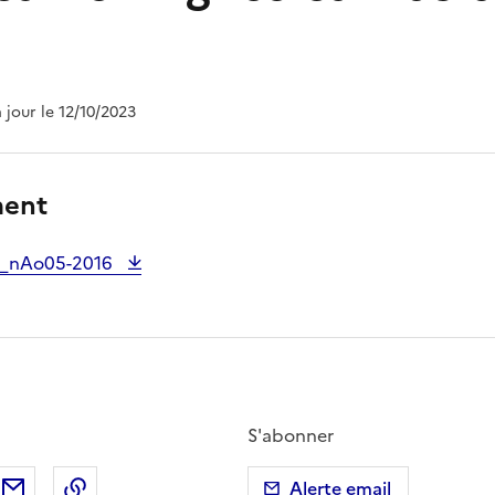
à jour le 12/10/2023
ment
_nAo05-2016
S'abonner
ebook
ur X (anciennement Twitter)
tager sur LinkedIn
Partager par email
Copier dans le presse-papier
Alerte email