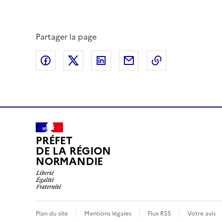
Partager la page
Partager sur Facebook
Partager sur X (anciennement Twitte
Partager sur LinkedIn
Partager par email
Copier dans le
PRÉFET
DE LA RÉGION
NORMANDIE
Plan du site
Mentions légales
Flux RSS
Votre avis