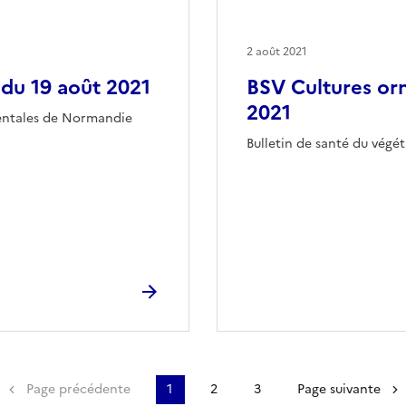
2 août 2021
 du 19 août 2021
BSV Cultures orn
2021
mentales de Normandie
Bulletin de santé du vég
emière page
Page précédente
1
2
3
Page suivante