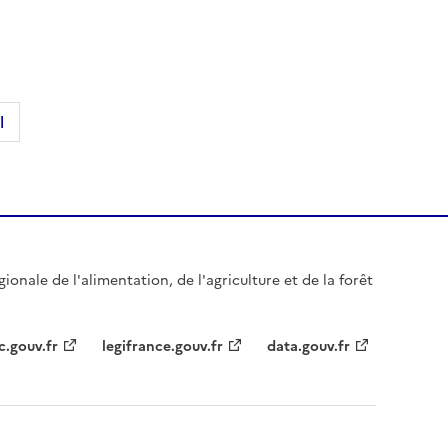
l
gionale de l'alimentation, de l'agriculture et de la forêt
c.gouv.fr
legifrance.gouv.fr
data.gouv.fr