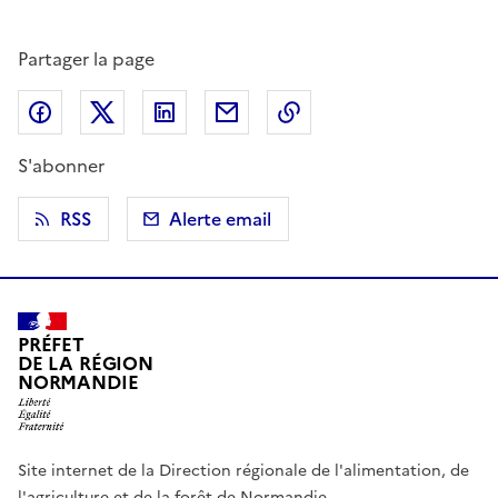
Partager la page
Partager sur Facebook
Partager sur X (anciennement Twitter)
Partager sur LinkedIn
Partager par email
Copier dans le presse
S'abonner
RSS
Alerte email
PRÉFET
DE LA RÉGION
NORMANDIE
Site internet de la Direction régionale de l'alimentation, de
l'agriculture et de la forêt de Normandie