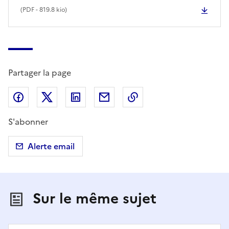
(
PDF
- 819.8 kio)
Partager la page
Partager sur Facebook
Partager sur X (anciennement Twitter)
Partager sur LinkedIn
Partager par email
Copier dans le presse
S'abonner
Alerte email
Sur le même sujet