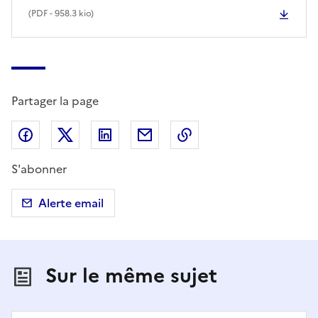
(
PDF
- 958.3 kio)
Partager la page
Partager sur Facebook
Partager sur X (anciennement Twitter)
Partager sur LinkedIn
Partager par email
Copier dans le presse
S'abonner
Alerte email
Sur le même sujet