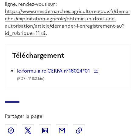
ligne, rendez-vous sur :
https://www.mesdemarches.agriculture.gouv.fr/demar
ches/exploitation-agricole/obtenir-un-droit-une-
autorisation/article/demander-l-enregistrement-au?
id_rubrique=11
.
Téléchargement
le formulaire CERFA n°16024*01
(
PDF
- 118.2 kio)
Partager la page
Partager sur Facebook
Partager sur X (anciennement Twitter)
Partager sur LinkedIn
Partager par email
Copier dans le presse