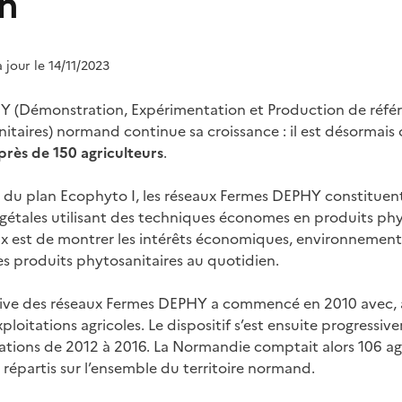
n
à jour le 14/11/2023
Y (Démonstration, Expérimentation et Production de référ
taires) normand continue sa croissance : il est désormai
rès de 150 agriculteurs
.
e du plan Ecophyto I, les réseaux Fermes DEPHY constitue
égétales utilisant des techniques économes en produits p
aux est de montrer les intérêts économiques, environnement
es produits phytosanitaires au quotidien.
tive des réseaux Fermes DEPHY a commencé en 2010 avec, à 
loitations agricoles. Le dispositif s’est ensuite progress
tations de 2012 à 2016. La Normandie comptait alors 106 ag
répartis sur l’ensemble du territoire normand.