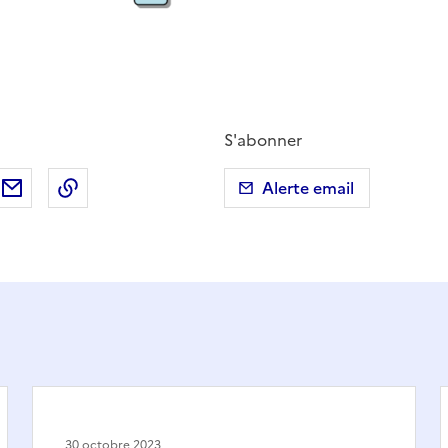
S'abonner
ebook
ur X (anciennement Twitter)
tager sur LinkedIn
Partager par email
Copier dans le presse-papier
Alerte email
30 octobre 2023