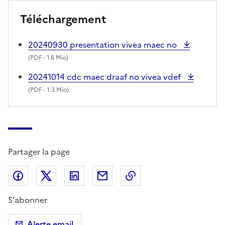
Téléchargement
20240930 presentation vivea maec no
(
PDF
- 1.6 Mio)
20241014 cdc maec draaf no vivea vdef
(
PDF
- 1.3 Mio)
Partager la page
Partager sur Facebook
Partager sur X (anciennement Twitter)
Partager sur LinkedIn
Partager par email
Copier dans le presse
S'abonner
Alerte email