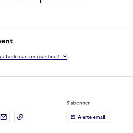
ment
itable dans ma cantine !
S'abonner
ebook
ur X (anciennement Twitter)
tager sur LinkedIn
Partager par email
Copier dans le presse-papier
Alerte email