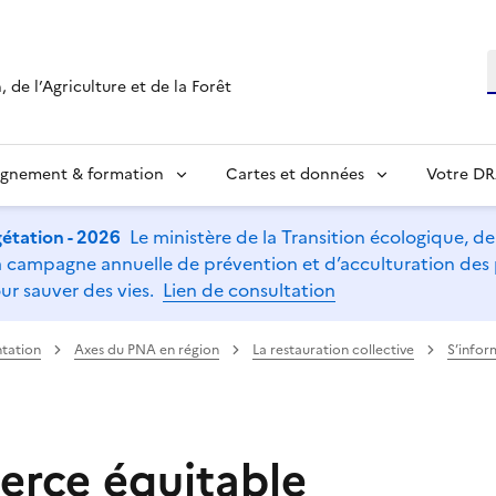
R
 de l’Agriculture et de la Forêt
ignement & formation
Cartes et données
Votre D
étation - 2026
Le ministère de la Transition écologique, de l
t la campagne annuelle de prévention et d’acculturation de
ur sauver des vies.
Lien de consultation
tation
Axes du PNA en région
La restauration collective
S’infor
rce équitable