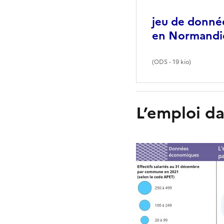
jeu de donnée
en Normandi
(
ODS
- 19 kio)
L’emploi da