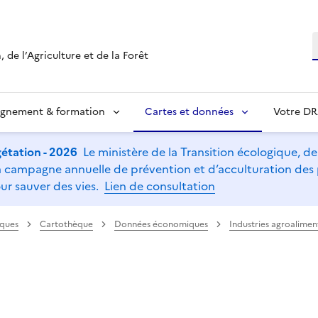
R
 de l’Agriculture et de la Forêt
ignement & formation
Cartes et données
Votre D
étation - 2026
Le ministère de la Transition écologique, de l
t la campagne annuelle de prévention et d’acculturation de
ur sauver des vies.
Lien de consultation
iques
Cartothèque
Données économiques
Industries agroalimen