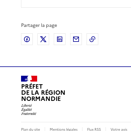
Partager la page
Partager sur Facebook
Partager sur X (anciennement Twitte
Partager sur LinkedIn
Partager par email
Copier dans le
PRÉFET
DE LA RÉGION
NORMANDIE
Plan du site
Mentions légales
Flux RSS
Votre avis