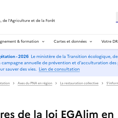
R
 de l’Agriculture et de la Forêt
ignement & formation
Cartes et données
Votre D
étation - 2026
Le ministère de la Transition écologique, de l
t la campagne annuelle de prévention et d’acculturation de
ur sauver des vies.
Lien de consultation
tation
Axes du PNA en région
La restauration collective
S’infor
res de la loi EGAlim en