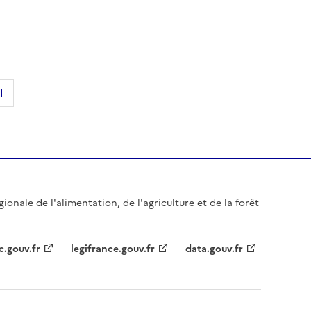
l
gionale de l'alimentation, de l'agriculture et de la forêt
c.gouv.fr
legifrance.gouv.fr
data.gouv.fr