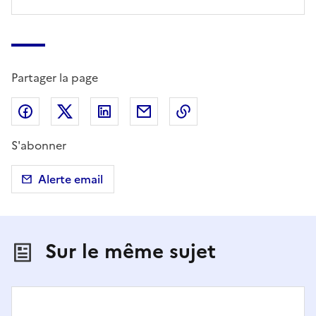
Partager la page
Partager sur Facebook
Partager sur X (anciennement Twitter)
Partager sur LinkedIn
Partager par email
Copier dans le presse
S'abonner
Alerte email
Sur le même sujet