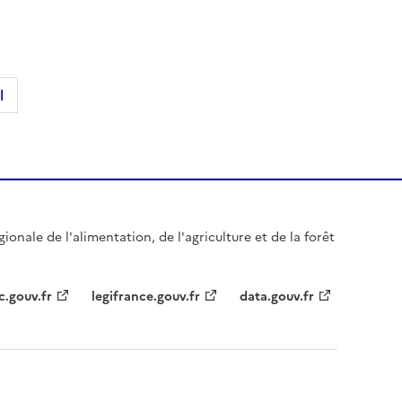
l
gionale de l'alimentation, de l'agriculture et de la forêt
c.gouv.fr
legifrance.gouv.fr
data.gouv.fr