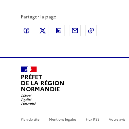
Partager la page
Partager sur Facebook
Partager sur X (anciennement Twitte
Partager sur LinkedIn
Partager par email
Copier dans le
PRÉFET
DE LA RÉGION
NORMANDIE
Plan du site
Mentions légales
Flux RSS
Votre avis