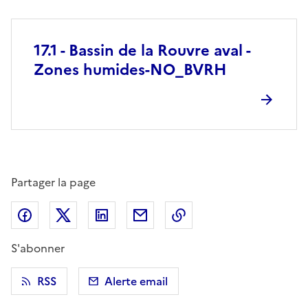
17.1 - Bassin de la Rouvre aval -
Zones humides-NO_BVRH
Partager la page
Partager sur Facebook
Partager sur X (anciennement Twitter)
Partager sur LinkedIn
Partager par email
Copier dans le presse
S'abonner
RSS
Alerte email