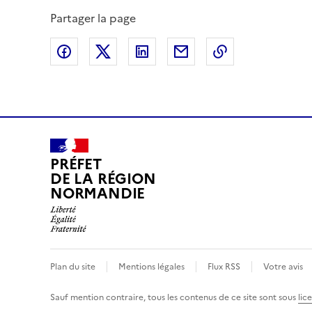
Partager la page
Partager sur Facebook
Partager sur X (anciennement Twitte
Partager sur LinkedIn
Partager par email
Copier dans le
PRÉFET
DE LA RÉGION
NORMANDIE
Plan du site
Mentions légales
Flux RSS
Votre avis
Sauf mention contraire, tous les contenus de ce site sont sous
lic