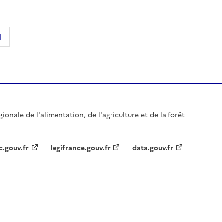
l
gionale de l'alimentation, de l'agriculture et de la forêt
c.gouv.fr
legifrance.gouv.fr
data.gouv.fr