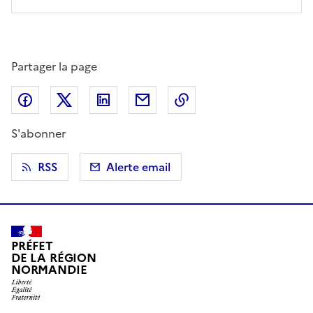
Partager la page
Partager sur Facebook
Partager sur X (anciennement Twitter)
Partager sur LinkedIn
Partager par email
Copier dans le presse
S'abonner
RSS
Alerte email
PRÉFET
DE LA RÉGION
NORMANDIE