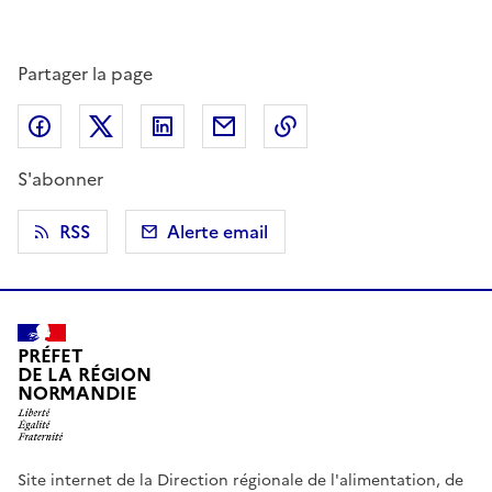
Partager la page
Partager sur Facebook
Partager sur X (anciennement Twitter)
Partager sur LinkedIn
Partager par email
Copier dans le presse
S'abonner
RSS
Alerte email
PRÉFET
DE LA RÉGION
NORMANDIE
Site internet de la Direction régionale de l'alimentation, de