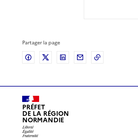
Partager la page
Partager sur Facebook
Partager sur X (anciennement Twitte
Partager sur LinkedIn
Partager par email
Copier dans le
PRÉFET
DE LA RÉGION
NORMANDIE