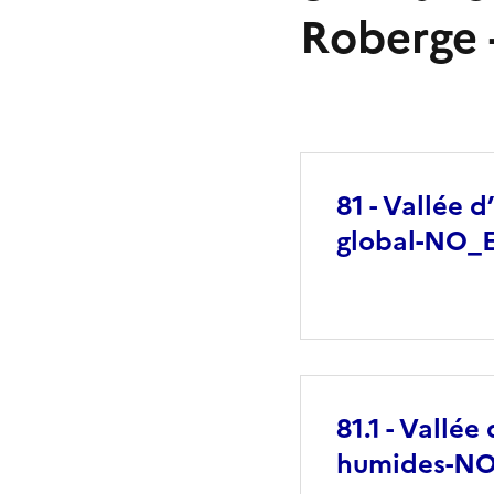
Roberge 
81 - Vallée 
global-NO_
81.1 - Vallé
humides-N