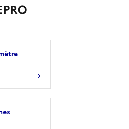
_EPRO
imètre
ones