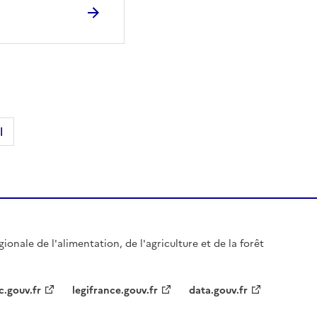
l
gionale de l'alimentation, de l'agriculture et de la forêt
c.gouv.fr
legifrance.gouv.fr
data.gouv.fr