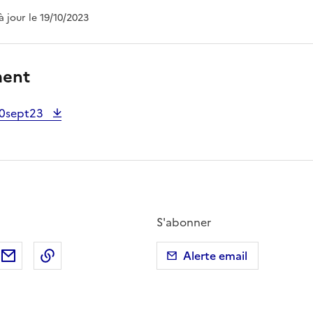
 à jour le 19/10/2023
ment
20sept23
S'abonner
ebook
ur X (anciennement Twitter)
tager sur LinkedIn
Partager par email
Copier dans le presse-papier
Alerte email