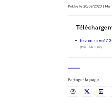
Publié le 20/09/2023
| Mis
Télécharge
bsv colza no17 
(
PDF
- 569.1 kio)
Partager la page
Partager sur Fac
Partager s
Par