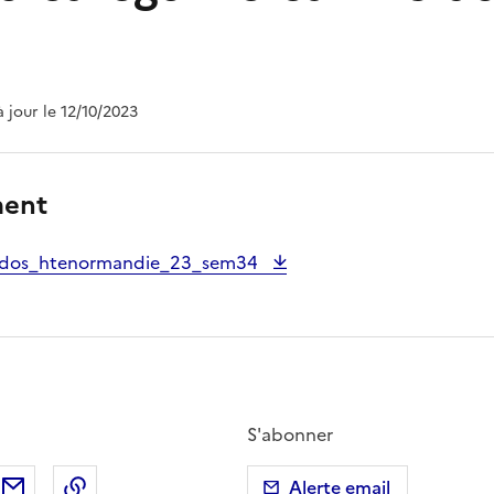
à jour le 12/10/2023
ment
ados_htenormandie_23_sem34
S'abonner
ebook
ur X (anciennement Twitter)
tager sur LinkedIn
Partager par email
Copier dans le presse-papier
Alerte email