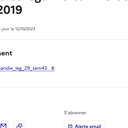
2019
à jour le 12/10/2023
ment
andie_leg_29_sem43
S'abonner
ebook
ur X (anciennement Twitter)
tager sur LinkedIn
Partager par email
Copier dans le presse-papier
Alerte email