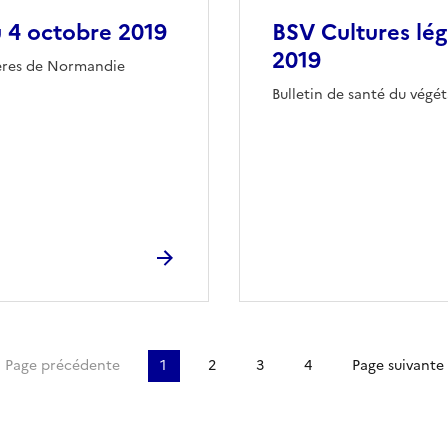
u 4 octobre 2019
BSV Cultures lé
2019
ières de Normandie
Bulletin de santé du végé
re page
Page précédente
1
2
3
4
Page suivante