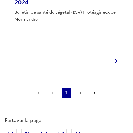
2024
Bulletin de santé du végétal (BSV) Protéagineux de
Normandie
Première page
Page précédente
1
Page suivante
Dernière page
Partager la page