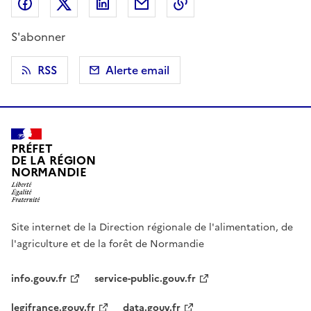
Partager sur Facebook
Partager sur X (anciennement Twitter)
Partager sur LinkedIn
Partager par email
Copier dans le presse
S'abonner
RSS
Alerte email
PRÉFET
DE LA RÉGION
NORMANDIE
Site internet de la Direction régionale de l'alimentation, de
l'agriculture et de la forêt de Normandie
info.gouv.fr
service-public.gouv.fr
legifrance.gouv.fr
data.gouv.fr