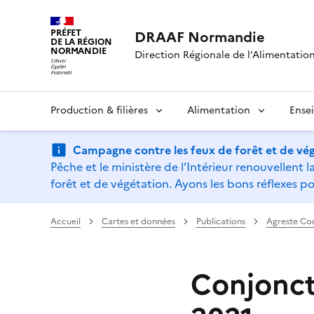
PRÉFET
DRAAF Normandie
DE LA RÉGION
NORMANDIE
Direction Régionale de l’Alimentation,
Production & filières
Alimentation
Ense
Campagne contre les feux de forêt et de vég
Pêche et le ministère de l’Intérieur renouvellen
forêt et de végétation. Ayons les bons réflexes po
Accueil
Cartes et données
Publications
Agreste Co
Conjonctu