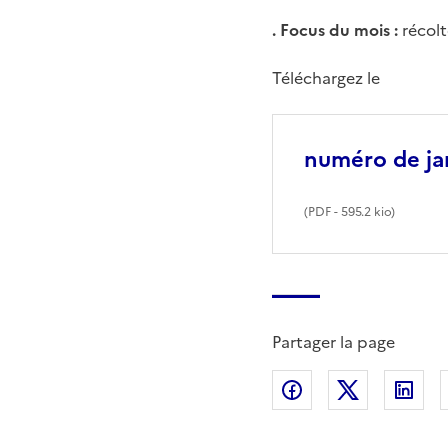
. Focus du mois :
récolt
Téléchargez le
numéro de ja
(
PDF
- 595.2 kio)
Partager la page
Partager sur Fac
Partager s
Par