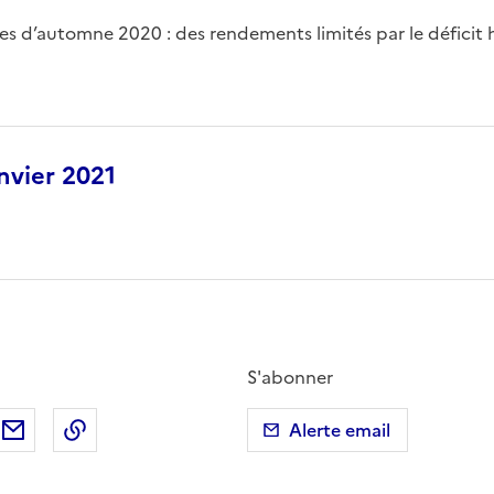
es d’automne 2020 : des rendements limités par le déficit
nvier 2021
S'abonner
ebook
ur X (anciennement Twitter)
tager sur LinkedIn
Partager par email
Copier dans le presse-papier
Alerte email