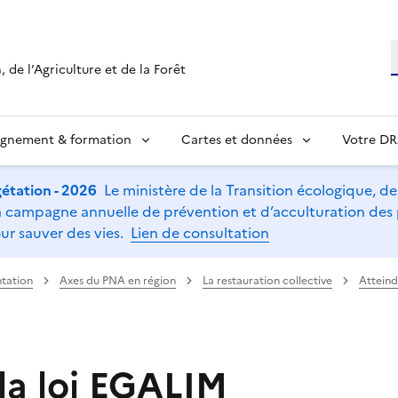
R
 de l’Agriculture et de la Forêt
ignement & formation
Cartes et données
Votre D
étation - 2026
Le ministère de la Transition écologique, de l
t la campagne annuelle de prévention et d’acculturation de
ur sauver des vies.
Lien de consultation
tation
Axes du PNA en région
La restauration collective
Atteind
 la loi EGALIM