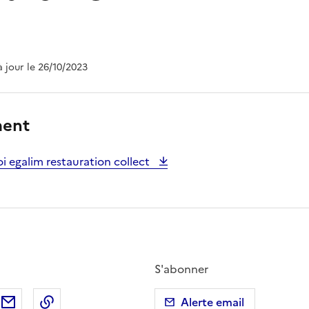
à jour le 26/10/2023
ment
oi egalim restauration collect
S'abonner
ebook
ur X (anciennement Twitter)
tager sur LinkedIn
Partager par email
Copier dans le presse-papier
Alerte email