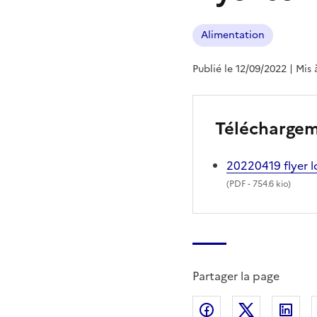
Alimentation
Publié le 12/09/2022
| Mis 
Télécharge
20220419 flyer l
(
PDF
- 754.6 kio)
Partager la page
Partager sur Fac
Partager s
Par