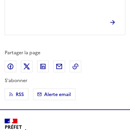
Partager la page
Partager sur Facebook
Partager sur X (anciennement Twitter)
Partager sur LinkedIn
Partager par email
Copier dans le presse
S'abonner
RSS
Alerte email
PRÉFET