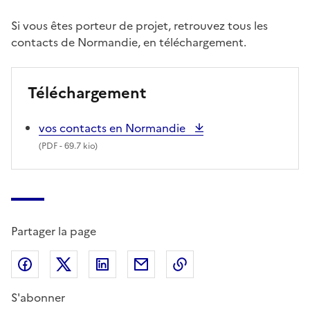
Si vous êtes porteur de projet, retrouvez tous les
contacts de Normandie, en téléchargement.
Téléchargement
vos contacts en Normandie
(
PDF
- 69.7 kio)
Partager la page
Partager sur Facebook
Partager sur X (anciennement Twitter)
Partager sur LinkedIn
Partager par email
Copier dans le presse
S'abonner