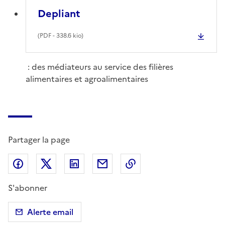
Depliant
(
PDF
- 338.6 kio)
: des médiateurs au service des filières
alimentaires et agroalimentaires
Partager la page
Partager sur Facebook
Partager sur X (anciennement Twitter)
Partager sur LinkedIn
Partager par email
Copier dans le presse
S'abonner
Alerte email