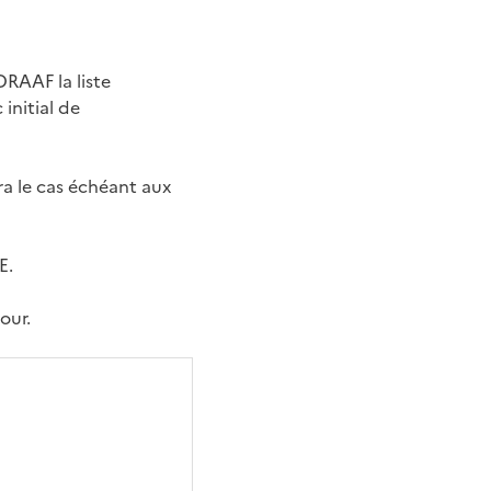
DRAAF la liste
initial de
ra le cas échéant aux
E.
our.