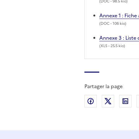
(
DOC
- 98.5 kio)
Annexe 1 : Fich
(
DOC
- 106 kio)
Annexe 3 : Liste
(
XLS
- 25.5 kio)
Partager la page
Partager sur Fac
Partager s
Par