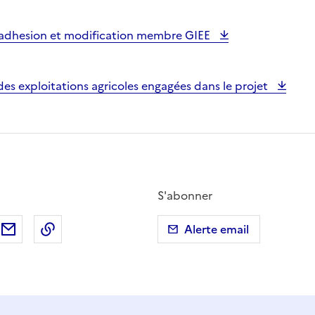
e adhesion et modification membre GIEE
 des exploitations agricoles engagées dans le projet
S'abonner
ebook
ur X (anciennement Twitter)
tager sur LinkedIn
Partager par email
Copier dans le presse-papier
Alerte email