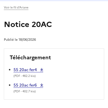
Voir le fil d'Ariane
Notice 20AC
Publié le 18/06/2026
Téléchargement
55 20ac fer4
(
PDF
- 462.2 kio)
55 20ac fer6
(
PDF
- 402.7 kio)