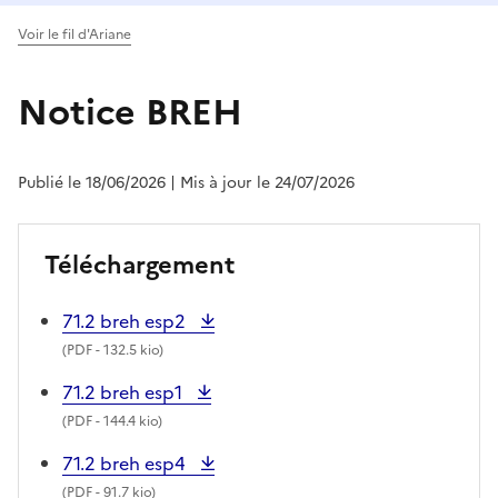
Voir le fil d'Ariane
Notice BREH
Publié le 18/06/2026
| Mis à jour le 24/07/2026
Téléchargement
71.2 breh esp2
(
PDF
- 132.5 kio)
71.2 breh esp1
(
PDF
- 144.4 kio)
71.2 breh esp4
(
PDF
- 91.7 kio)