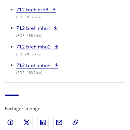
71.2 breh esp3
(
PDF
- 91.2 kio)
71.2 breh mhu1
(
PDF
- 133.9 kio)
71.2 breh mhu2
(
PDF
- 91.5 kio)
71.2 breh mhu4
(
PDF
- 183.5 kio)
Partager la page
Partager sur Facebook
Partager sur X (anciennement Twitter)
Partager sur LinkedIn
Partager par email
Copier dans le presse