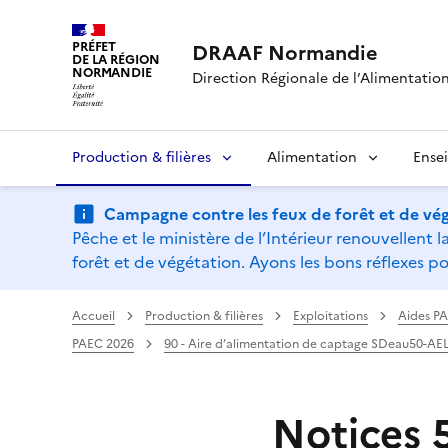
PRÉFET
DRAAF Normandie
DE LA RÉGION
NORMANDIE
Direction Régionale de l’Alimentation,
Production & filières
Alimentation
Ense
Campagne contre les feux de forêt et de vég
Pêche et le ministère de l’Intérieur renouvellen
forêt et de végétation. Ayons les bons réflexes po
Accueil
Production & filières
Exploitations
Aides P
PAEC 2026
90 - Aire d’alimentation de captage SDeau50-AE
Notices 