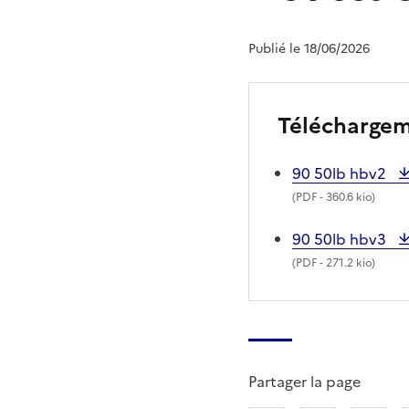
Publié le 18/06/2026
Télécharge
90 50lb hbv2
(
PDF
- 360.6 kio)
90 50lb hbv3
(
PDF
- 271.2 kio)
Partager la page