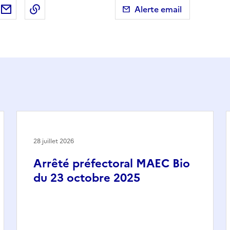
ebook
ur X (anciennement Twitter)
tager sur LinkedIn
Partager par email
Copier dans le presse-papier
Alerte email
28 juillet 2026
Arrêté préfectoral MAEC Bio
du 23 octobre 2025