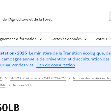
R
 de l’Agriculture et de la Forêt
ignement & formation
Cartes et données
Votre D
étation - 2026
Le ministère de la Transition écologique, de l
t la campagne annuelle de prévention et d’acculturation de
ur sauver des vies.
Lien de consultation
AC
PAC-MAEC et aides à la CAB 2023-2027
Notices des territoires d
LB-N
Notices 50LB
50LB