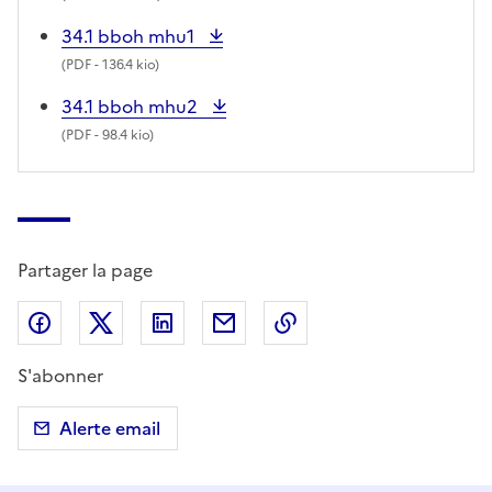
34.1 bboh mhu1
(
PDF
- 136.4 kio)
34.1 bboh mhu2
(
PDF
- 98.4 kio)
Partager la page
Partager sur Facebook
Partager sur X (anciennement Twitter)
Partager sur LinkedIn
Partager par email
Copier dans le presse
S'abonner
Alerte email