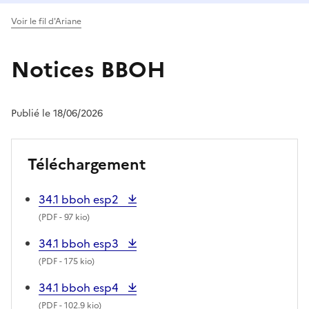
Voir le fil d'Ariane
Notices BBOH
Publié le 18/06/2026
Téléchargement
34.1 bboh esp2
(
PDF
- 97 kio)
34.1 bboh esp3
(
PDF
- 175 kio)
34.1 bboh esp4
(
PDF
- 102.9 kio)