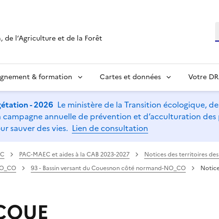
R
 de l’Agriculture et de la Forêt
ignement & formation
Cartes et données
Votre D
étation - 2026
Le ministère de la Transition écologique, de l
t la campagne annuelle de prévention et d’acculturation de
ur sauver des vies.
Lien de consultation
AC
PAC-MAEC et aides à la CAB 2023-2027
Notices des territoires d
-NO_CO
93 - Bassin versant du Couesnon côté normand-NO_CO
Notic
 COUE