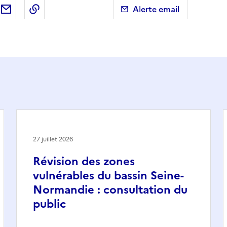
ebook
ur X (anciennement Twitter)
tager sur LinkedIn
Partager par email
Copier dans le presse-papier
Alerte email
27 juillet 2026
Révision des zones
vulnérables du bassin Seine-
Normandie : consultation du
public