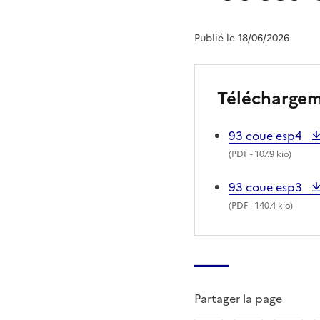
Publié le 18/06/2026
Télécharge
93 coue esp4
(
PDF
- 107.9 kio)
93 coue esp3
(
PDF
- 140.4 kio)
Partager la page